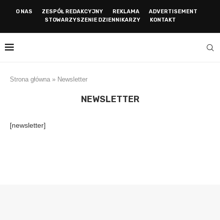
O NAS
ZESPÓŁ REDAKCYJNY
REKLAMA
ADVERTISEMENT
STOWARZYSZENIE DZIENNIKARZY
KONTAKT
Strona główna
»
Newsletter
NEWSLETTER
[newsletter]