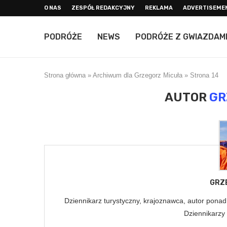
O NAS
ZESPÓŁ REDAKCYJNY
REKLAMA
ADVERTISEME
PODRÓŻE
NEWS
PODRÓŻE Z GWIAZDAM
Strona główna
»
Archiwum dla Grzegorz Micuła
»
Strona 14
AUTOR
GR
GRZ
Dziennikarz turystyczny, krajoznawca, autor pona
Dziennikarzy