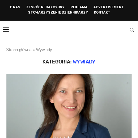
O NAS
ZESPÓŁ REDAKCYJNY
REKLAMA
ADVERTISEMENT
STOWARZYSZENIE DZIENNIKARZY
KONTAKT
Strona główna
»
Wywiady
KATEGORIA:
WYWIADY