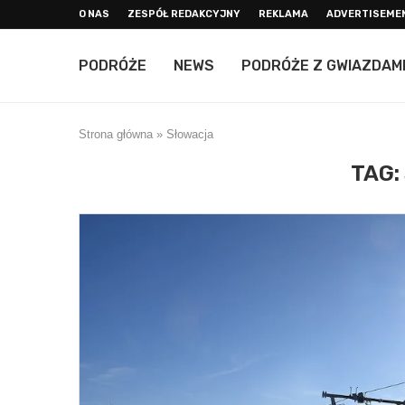
O NAS
ZESPÓŁ REDAKCYJNY
REKLAMA
ADVERTISEME
PODRÓŻE
NEWS
PODRÓŻE Z GWIAZDAM
Strona główna
»
Słowacja
TAG: