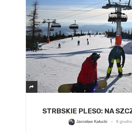
STRBSKIE PLESO: NA SZ
Jarosław Kałucki
8 grudn