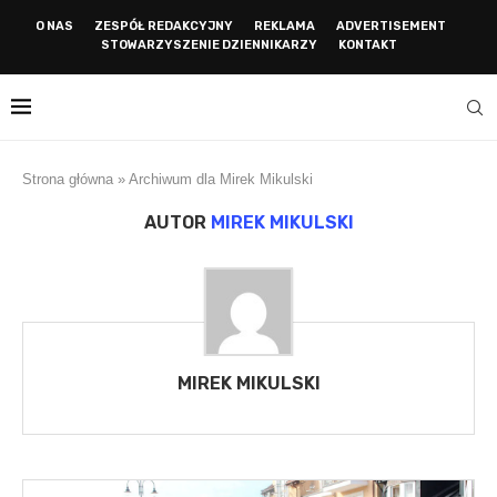
O NAS
ZESPÓŁ REDAKCYJNY
REKLAMA
ADVERTISEMENT
STOWARZYSZENIE DZIENNIKARZY
KONTAKT
Strona główna
»
Archiwum dla Mirek Mikulski
AUTOR
MIREK MIKULSKI
MIREK MIKULSKI