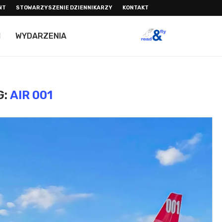
NT
STOWARZYSZENIE DZIENNIKARZY
KONTAKT
I
WYDARZENIA
G:
AIR 001