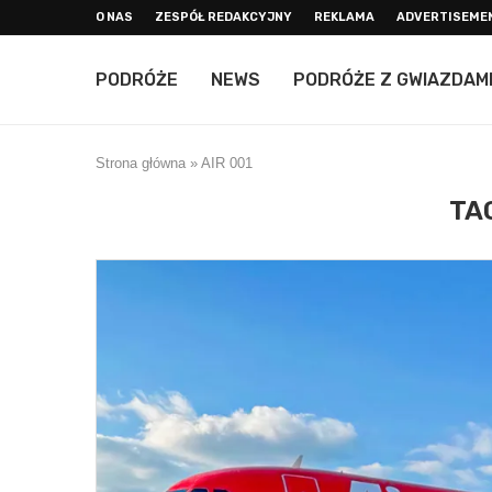
O NAS
ZESPÓŁ REDAKCYJNY
REKLAMA
ADVERTISEME
PODRÓŻE
NEWS
PODRÓŻE Z GWIAZDAM
Strona główna
»
AIR 001
TA