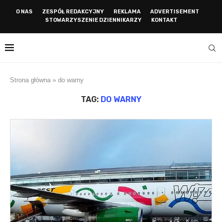
O NAS
ZESPÓŁ REDAKCYJNY
REKLAMA
ADVERTISEMENT
STOWARZYSZENIE DZIENNIKARZY
KONTAKT
Strona główna
»
do warny
TAG:
DO WARNY