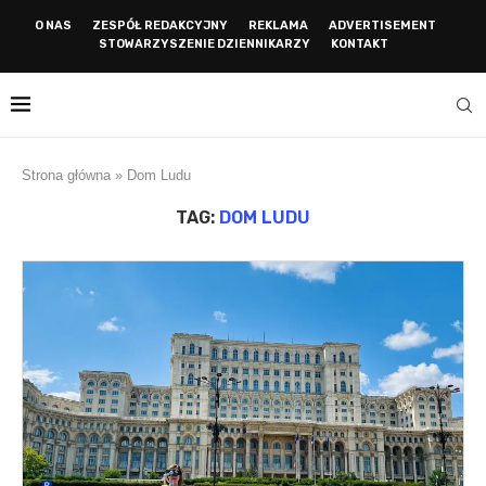
O NAS
ZESPÓŁ REDAKCYJNY
REKLAMA
ADVERTISEMENT
STOWARZYSZENIE DZIENNIKARZY
KONTAKT
Strona główna
»
Dom Ludu
TAG:
DOM LUDU