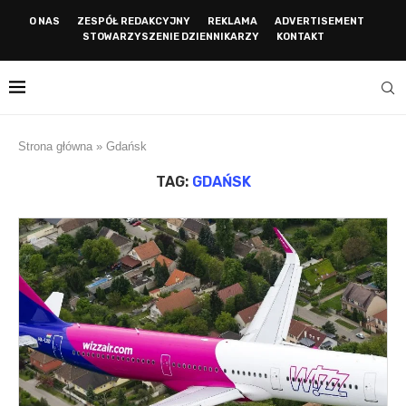
O NAS
ZESPÓŁ REDAKCYJNY
REKLAMA
ADVERTISEMENT
STOWARZYSZENIE DZIENNIKARZY
KONTAKT
Strona główna
»
Gdańsk
TAG:
GDAŃSK