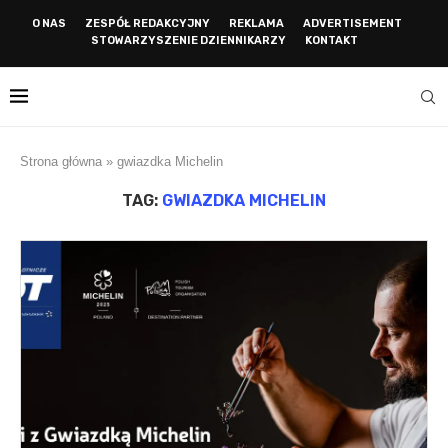
O NAS
ZESPÓŁ REDAKCYJNY
REKLAMA
ADVERTISEMENT
STOWARZYSZENIE DZIENNIKARZY
KONTAKT
Strona główna
»
gwiazdka Michelin
TAG:
GWIAZDKA MICHELIN