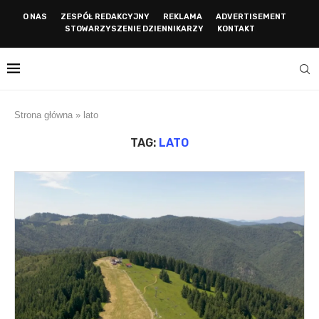
O NAS
ZESPÓŁ REDAKCYJNY
REKLAMA
ADVERTISEMENT
STOWARZYSZENIE DZIENNIKARZY
KONTAKT
Strona główna
»
lato
TAG:
LATO