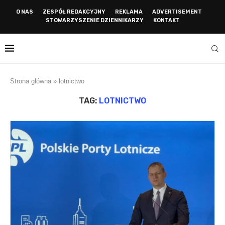
O NAS
ZESPÓŁ REDAKCYJNY
REKLAMA
ADVERTISEMENT
STOWARZYSZENIE DZIENNIKARZY
KONTAKT
Strona główna
»
lotnictwo
TAG:
LOTNICTWO