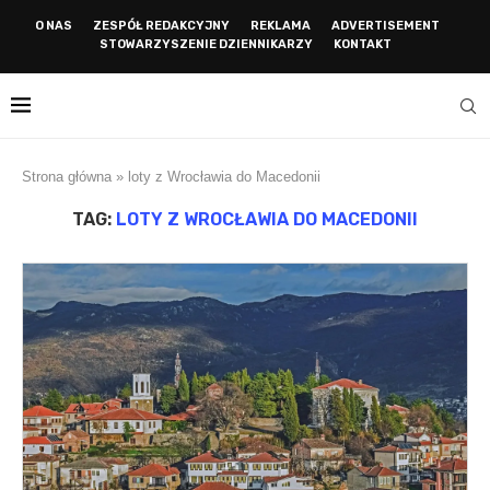
O NAS
ZESPÓŁ REDAKCYJNY
REKLAMA
ADVERTISEMENT
STOWARZYSZENIE DZIENNIKARZY
KONTAKT
Strona główna
»
loty z Wrocławia do Macedonii
TAG:
LOTY Z WROCŁAWIA DO MACEDONII