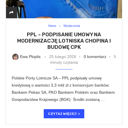
News
Wydarzenia
PPL – PODPISANIE UMOWY NA
MODERNIZACJĘ LOTNISKA CHOPINA I
BUDOWĘ CPK
Ewa Ploplis
25 lutego 2026
0 komentarz
5
minuty czytania
Polskie Porty Lotnicze SA – PPL podpisały umowę
kredytową o wartości 3,3 mld zł z konsorcjum banków:
Bankiem Pekao SA, PKO Bankiem Polskim oraz Bankiem
Gospodarstwa Krajowego (BGK). Środki zostaną …
CZYTAJ WIĘCEJ