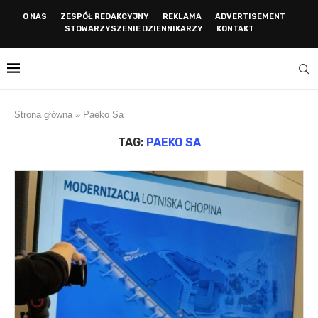
O NAS
ZESPÓŁ REDAKCYJNY
REKLAMA
ADVERTISEMENT
STOWARZYSZENIE DZIENNIKARZY
KONTAKT
Strona główna
»
Paeko Sa
TAG:
PAEKO SA