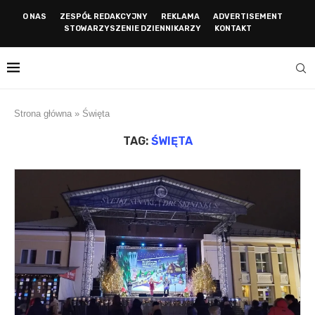
O NAS
ZESPÓŁ REDAKCYJNY
REKLAMA
ADVERTISEMENT
STOWARZYSZENIE DZIENNIKARZY
KONTAKT
Strona główna
»
Święta
TAG:
ŚWIĘTA