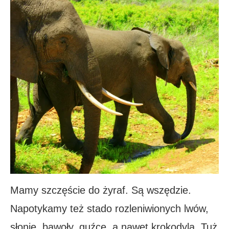
Mamy szczęście do żyraf. Są wszędzie.
Napotykamy też stado rozleniwionych lwów,
słonie, bawoły, guźce, a nawet krokodyla. Tuż