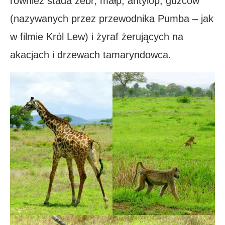
również stada zebr, małp, antylop, guźców
(nazywanych przez przewodnika Pumba – jak
w filmie Król Lew) i żyraf żerujących na
akacjach i drzewach tamaryndowca.