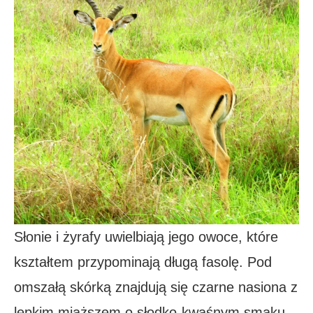
Słonie i żyrafy uwielbiają jego owoce, które
kształtem przypominają długą fasolę. Pod
omszałą skórką znajdują się czarne nasiona z
lepkim miąższem o słodko-kwaśnym smaku.