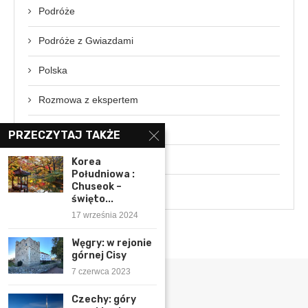
Podróże
Podróże z Gwiazdami
Polska
Rozmowa z ekspertem
Świat
PRZECZYTAJ TAKŻE
Wydarzenia
Korea
Południowa :
Chuseok –
Wywiady
święto...
17 września 2024
Węgry: w rejonie
górnej Cisy
7 czerwca 2023
Czechy: góry