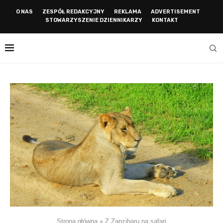
O NAS
ZESPÓŁ REDAKCYJNY
REKLAMA
ADVERTISEMENT
STOWARZYSZENIE DZIENNIKARZY
KONTAKT
Strona główna
»
Z Zanzibaru na safari