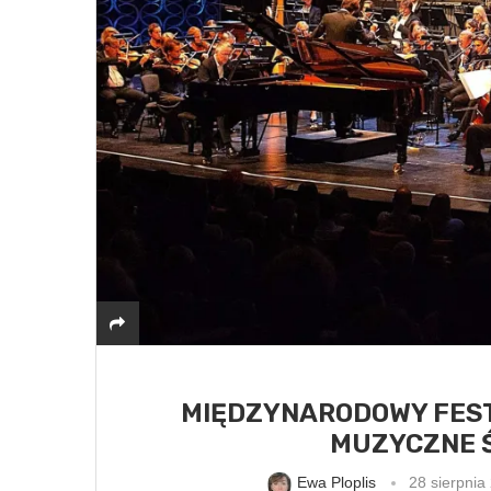
MIĘDZYNARODOWY FEST
MUZYCZNE Ś
Ewa Ploplis
28 sierpnia