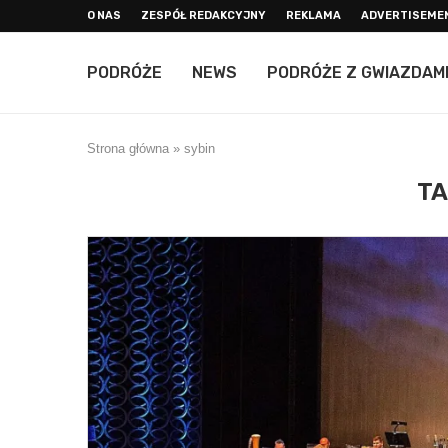
O NAS
ZESPÓŁ REDAKCYJNY
REKLAMA
ADVERTISEME
PODRÓŻE
NEWS
PODRÓŻE Z GWIAZDAM
Strona główna
»
sybin
TA