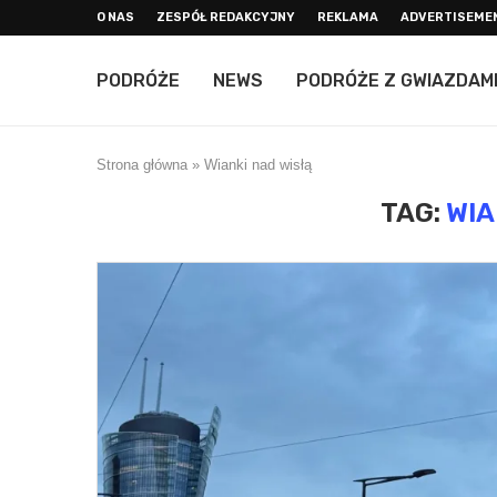
O NAS
ZESPÓŁ REDAKCYJNY
REKLAMA
ADVERTISEME
PODRÓŻE
NEWS
PODRÓŻE Z GWIAZDAM
Strona główna
»
Wianki nad wisłą
TAG:
WIA