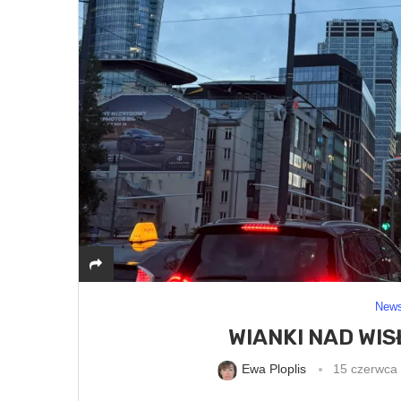
New
WIANKI NAD WIS
Ewa Ploplis
15 czerwca