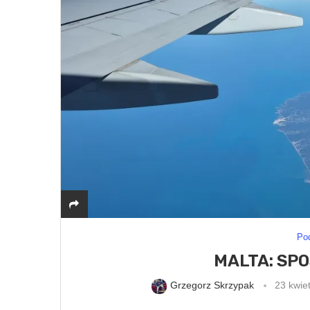
Po
MALTA: SP
Grzegorz Skrzypak
23 kwie