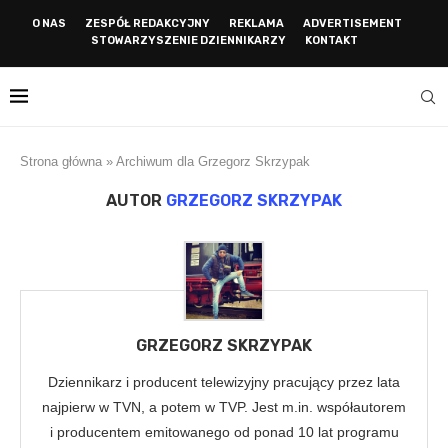
O NAS
ZESPÓŁ REDAKCYJNY
REKLAMA
ADVERTISEMENT
STOWARZYSZENIE DZIENNIKARZY
KONTAKT
Strona główna
»
Archiwum dla Grzegorz Skrzypak
AUTOR
GRZEGORZ SKRZYPAK
GRZEGORZ SKRZYPAK
Dziennikarz i producent telewizyjny pracujący przez lata
najpierw w TVN, a potem w TVP. Jest m.in. współautorem
i producentem emitowanego od ponad 10 lat programu