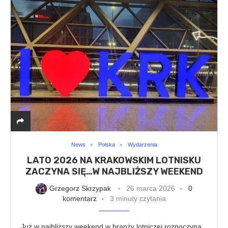
News
Polska
Wydarzenia
LATO 2026 NA KRAKOWSKIM LOTNISKU
ZACZYNA SIĘ…W NAJBLIŻSZY WEEKEND
Grzegorz Skrzypak
26 marca 2026
0
komentarz
3 minuty czytania
Już w najbliższy weekend w branży lotniczej rozpoczyna