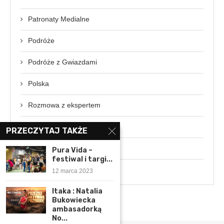
Patronaty Medialne
Podróże
Podróże z Gwiazdami
Polska
Rozmowa z ekspertem
Świat
PRZECZYTAJ TAKŻE
Wydarzenia
Pura Vida –
festiwal i targi...
Wywiady
12 marca 2023
Itaka : Natalia
Bukowiecka
ambasadorką
No...