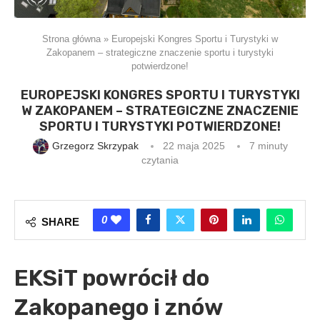
Strona główna
»
Europejski Kongres Sportu i Turystyki w
Zakopanem – strategiczne znaczenie sportu i turystyki
potwierdzone!
EUROPEJSKI KONGRES SPORTU I TURYSTYKI
W ZAKOPANEM – STRATEGICZNE ZNACZENIE
SPORTU I TURYSTYKI POTWIERDZONE!
Grzegorz Skrzypak
22 maja 2025
7 minuty
czytania
0
SHARE
EKSiT powrócił do
Zakopanego i znów