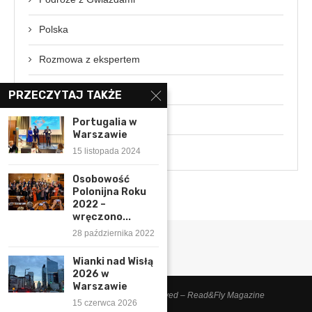
Polska
Rozmowa z ekspertem
Świat
PRZECZYTAJ TAKŻE
Wydarzenia
Portugalia w
Warszawie
Wywiady
15 listopada 2024
Osobowość
Polonijna Roku
2022 –
wręczono...
28 października 2022
Wianki nad Wisłą
2026 w
Warszawie
© 2014-2025 – All Right Reserved – Read&Fly Magazine
15 czerwca 2026