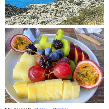
fot: Grzegorz Micuła/
Read&Fly Magazine