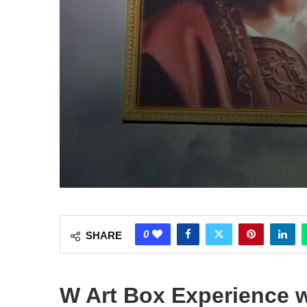
0
SHARE
W Art Box Experience 