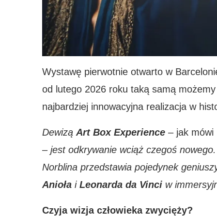
Wystawę pierwotnie otwarto w Barcelonie
od lutego 2026 roku taką samą możemy 
najbardziej innowacyjna realizacja w histo
Dewizą
Art Box Experience
– jak mówi
–
jest odkrywanie wciąż czegoś nowego
Norblina przedstawia pojedynek geniusz
Anioła
i
Leonarda da Vinci
w immersyjn
Czyja wizja człowieka zwycięży?