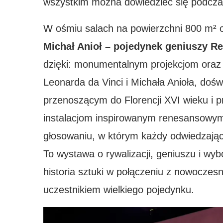
wszystkim można dowiedzieć się podcza
W ośmiu salach na powierzchni 800 m² 
Michał Anioł – pojedynek geniuszy R
dzięki: monumentalnym projekcjom oraz f
Leonarda da Vinci i Michała Anioła, dośw
przenoszącym do Florencji XVI wieku i 
instalacjom inspirowanym renesansowym
głosowaniu, w którym każdy odwiedzający
To wystawa o rywalizacji, geniuszu i wy
historia sztuki w połączeniu z nowoczesn
uczestnikiem wielkiego pojedynku.