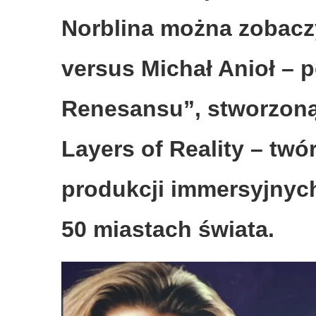
Norblina można zobac
versus Michał Anioł – 
Renesansu”, stworzoną
Layers of Reality – tw
produkcji immersyjny
50 miastach świata.