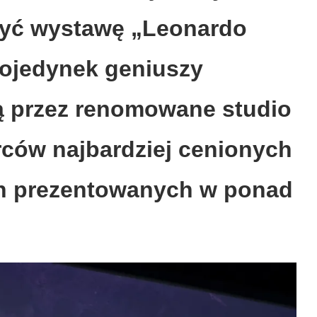
zyć wystawę „Leonardo
pojedynek geniuszy
 przez renomowane studio
órców najbardziej cenionych
ch prezentowanych w ponad