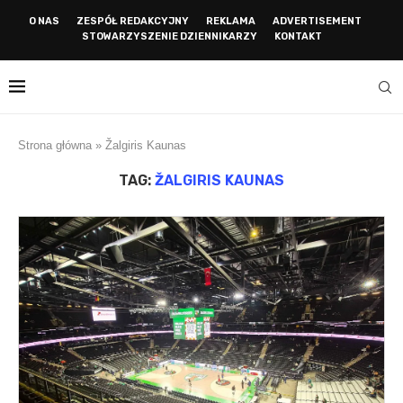
O NAS
ZESPÓŁ REDAKCYJNY
REKLAMA
ADVERTISEMENT
STOWARZYSZENIE DZIENNIKARZY
KONTAKT
Strona główna
»
Žalgiris Kaunas
TAG:
ŽALGIRIS KAUNAS