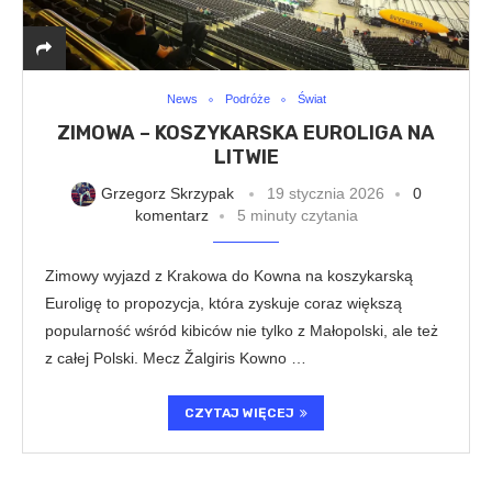
News
Podróże
Świat
ZIMOWA – KOSZYKARSKA EUROLIGA NA
LITWIE
Grzegorz Skrzypak
19 stycznia 2026
0
komentarz
5 minuty czytania
Zimowy wyjazd z Krakowa do Kowna na koszykarską
Euroligę to propozycja, która zyskuje coraz większą
popularność wśród kibiców nie tylko z Małopolski, ale też
z całej Polski. Mecz Žalgiris Kowno …
CZYTAJ WIĘCEJ