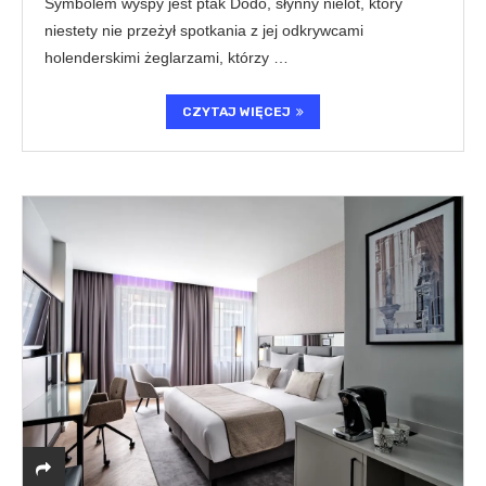
Symbolem wyspy jest ptak Dodo, słynny nielot, który
niestety nie przeżył spotkania z jej odkrywcami
holenderskimi żeglarzami, którzy …
CZYTAJ WIĘCEJ