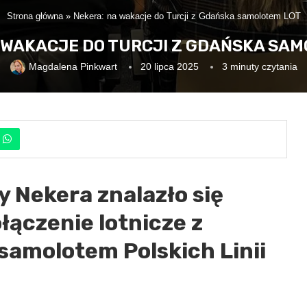
Strona główna
»
Nekera: na wakacje do Turcji z Gdańska samolotem LOT
 WAKACJE DO TURCJI Z GDAŃSKA SA
Magdalena Pinkwart
20 lipca 2025
3 minuty czytania
ży Nekera
znalazło się
łączenie lotnicze z
amolotem Polskich Linii