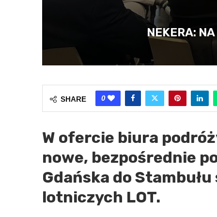
NEKERA: NA
0
SHARE
W ofercie biura podró
nowe, bezpośrednie po
Gdańska do Stambułu s
lotniczych LOT.