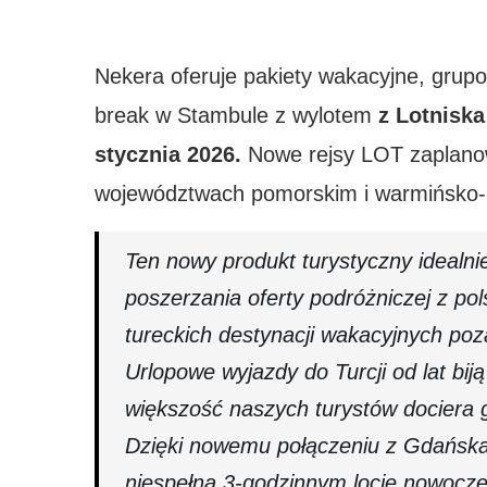
Nekera oferuje pakiety wakacyjne, grupo
break w Stambule z wylotem
z Lotnisk
stycznia 2026.
Nowe rejsy LOT zaplanow
województwach pomorskim i warmińsko
Ten nowy produkt turystyczny idealni
poszerzania oferty podróżniczej z pol
tureckich destynacji wakacyjnych po
Urlopowe wyjazdy do Turcji od lat bij
większość naszych turystów dociera g
Dzięki nowemu połączeniu z Gdańska 
niespełna 3-godzinnym locie nowocz