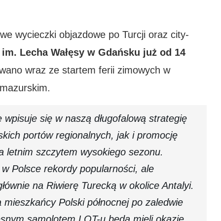
we wycieczki objazdowe po Turcji oraz city-
a im. Lecha Wałęsy w Gdańsku już od 14
ano wraz ze startem ferii zimowych w
-mazurskim.
e wpisuje się w naszą długofalową strategię
skich portów regionalnych, jak i promocję
za letnim szczytem wysokiego sezonu.
ą w Polsce rekordy popularności, ale
łównie na Riwierę Turecką w okolice Antalyi.
mieszkańcy Polski północnej po zaledwie
esnym samolotem LOT-u będą mieli okazję