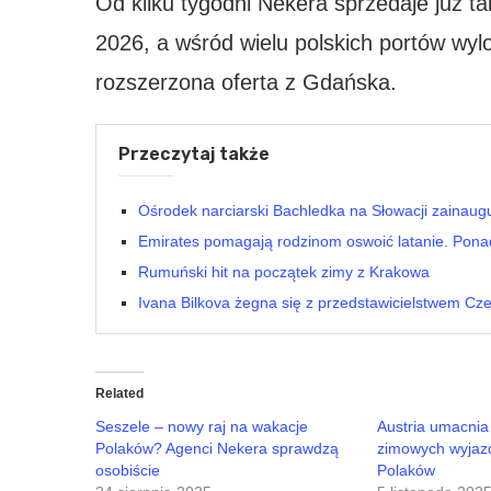
Od kilku tygodni Nekera sprzedaje już ta
2026, a wśród wielu polskich portów wyl
rozszerzona oferta z Gdańska.
Przeczytaj także
Ośrodek narciarski Bachledka na Słowacji zainaug
Emirates pomagają rodzinom oswoić latanie. Pona
Rumuński hit na początek zimy z Krakowa
Ivana Bilkova żegna się z przedstawicielstwem Cz
Related
Seszele – nowy raj na wakacje
Austria umacnia 
Polaków? Agenci Nekera sprawdzą
zimowych wyjazd
osobiście
Polaków