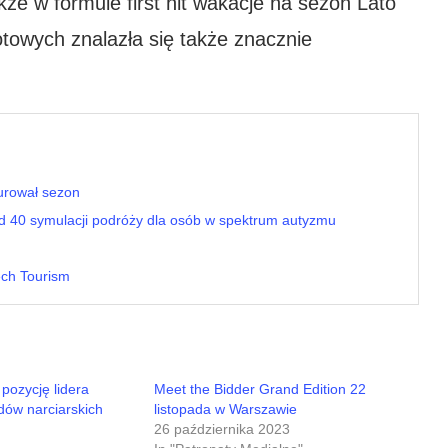
kże w formule first hit wakacje na sezon Lato
otowych znalazła się także znacznie
urował sezon
d 40 symulacji podróży dla osób w spektrum autyzmu
ech Tourism
pozycję lidera
Meet the Bidder Grand Edition 22
ów narciarskich
listopada w Warszawie
26 października 2023