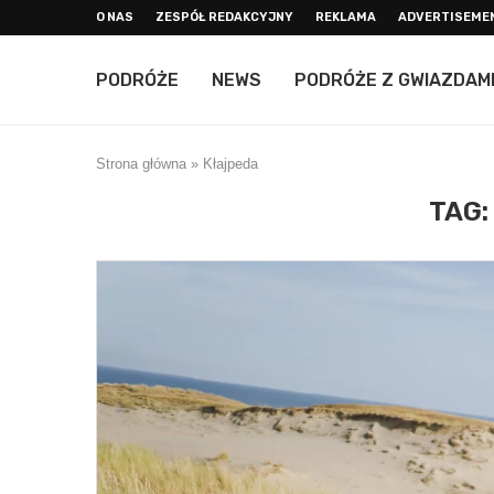
O NAS
ZESPÓŁ REDAKCYJNY
REKLAMA
ADVERTISEME
PODRÓŻE
NEWS
PODRÓŻE Z GWIAZDAM
Strona główna
»
Kłajpeda
TAG: