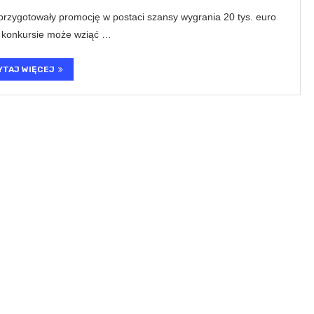
r przygotowały promocję w postaci szansy wygrania 20 tys. euro
 W konkursie może wziąć …
YTAJ WIĘCEJ