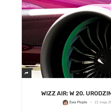
WIZZ AIR: W 20. URODZ
Ewa Ploplis
21 maja 2