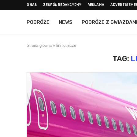
O NAS
ZESPÓŁ REDAKCYJNY
REKLAMA
ADVERTISEME
PODRÓŻE
NEWS
PODRÓŻE Z GWIAZDAM
Strona główna
»
lini lotnicze
TAG:
L