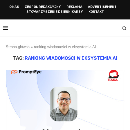
O NAS
ZESPÓŁ REDAKCYJNY
REKLAMA
ADVERTISEMENT
STOWARZYSZENIE DZIENNIKARZY
KONTAKT
Strona główna
»
ranking wiadomości w eksystemia AI
TAG:
RANKING WIADOMOŚCI W EKSYSTEMIA AI