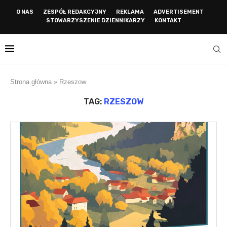
O NAS
ZESPÓŁ REDAKCYJNY
REKLAMA
ADVERTISEMENT
STOWARZYSZENIE DZIENNIKARZY
KONTAKT
Strona główna
»
Rzeszow
TAG:
RZESZOW