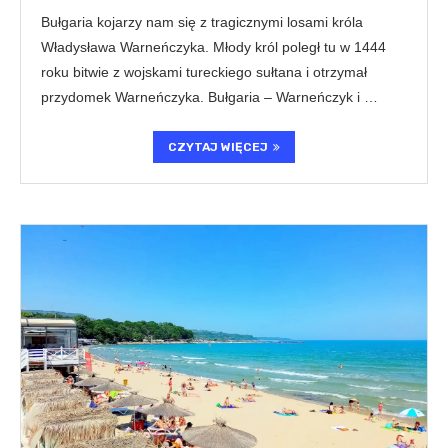
Bułgaria kojarzy nam się z tragicznymi losami króla
Władysława Warneńczyka. Młody król poległ tu w 1444
roku bitwie z wojskami tureckiego sułtana i otrzymał
przydomek Warneńczyka. Bułgaria – Warneńczyk i …
CZYTAJ WIĘCEJ