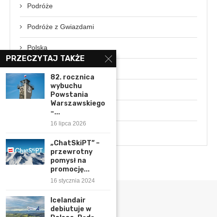
Podróże
Podróże z Gwiazdami
Polska
PRZECZYTAJ TAKŻE
Rozmowa z ekspertem
82. rocznica
wybuchu
Świat
Powstania
Warszawskiego
Wydarzenia
–...
16 lipca 2026
Wywiady
„ChatSkiPT” –
przewrotny
pomysł na
promocję...
16 stycznia 2024
Icelandair
debiutuje w