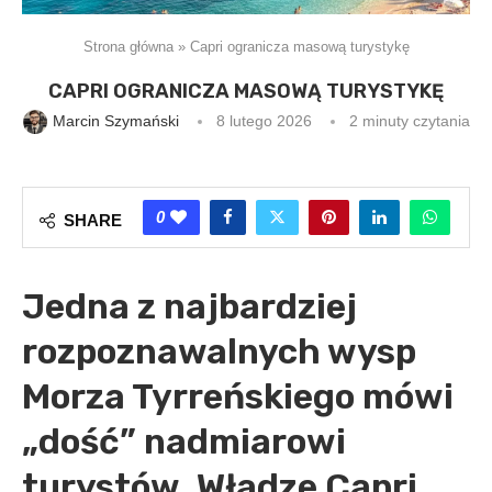
Strona główna
»
Capri ogranicza masową turystykę
CAPRI OGRANICZA MASOWĄ TURYSTYKĘ
Marcin Szymański
8 lutego 2026
2 minuty czytania
0
SHARE
Jedna z najbardziej
rozpoznawalnych wysp
Morza Tyrreńskiego mówi
„dość” nadmiarowi
turystów. Władze Capri