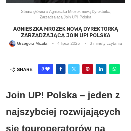
Strona główna
»
Agnieszka Mrozek nową Dyrektorką
Zarządzającą Join UP! Polska
AGNIESZKA MROZEK NOWĄ DYREKTORKĄ
ZARZĄDZAJĄCĄ JOIN UP! POLSKA
Grzegorz Micuła
4 lipca 2025
3 minuty czytania
0
SHARE
Join UP! Polska – jeden z
najszybciej rozwijających
się touroperatorów na