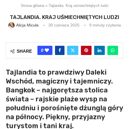
Strona główna
»
Tajlandia. Kraj uśmiechniętych ludzi
TAJLANDIA. KRAJ UŚMIECHNIĘTYCH LUDZI
Alicja Micuła
30 czerwca 2025
9 minuty czytania
0
SHARE
Tajlandia to prawdziwy Daleki
Wschód, magiczny i tajemniczy.
Bangkok – najgorętsza stolica
świata – rajskie plaże wysp na
południu i porośnięte dżunglą góry
na północy. Piękny, przyjazny
turystom i tani kraj.