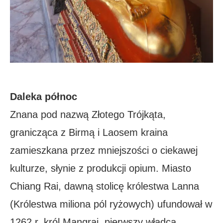
Daleka północ
Znana pod nazwą Złotego Trójkąta,
granicząca z Birmą i Laosem kraina
zamieszkana przez mniejszości o ciekawej
kulturze, słynie z produkcji opium. Miasto
Chiang Rai, dawną stolicę królestwa Lanna
(Królestwa miliona pól ryżowych) ufundował w
1262 r. król Mangrai, pierwszy władca