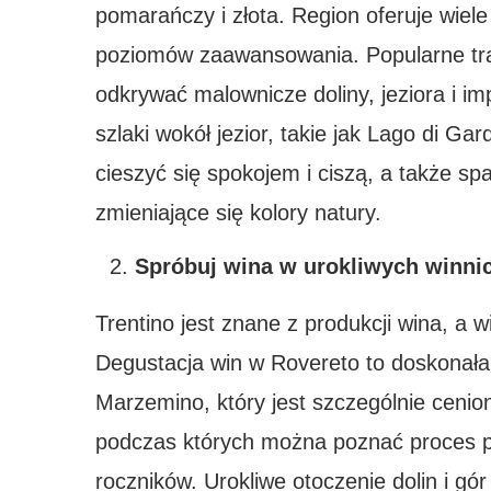
pomarańczy i złota. Region oferuje wiel
poziomów zaawansowania. Popularne tra
odkrywać malownicze doliny, jeziora i i
szlaki wokół jezior, takie jak Lago di G
cieszyć się spokojem i ciszą, a także s
zmieniające się kolory natury.
Spróbuj wina w urokliwych winni
Trentino jest znane z produkcji wina, a w
Degustacja win w Rovereto to doskonała o
Marzemino, który jest szczególnie ceniony
podczas których można poznać proces p
roczników. Urokliwe otoczenie dolin i gór