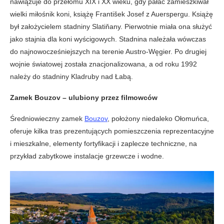
nawiązuje do przełomu XIX i XX wieku, gdy pałac zamieszkiwał
wielki miłośnik koni, książę František Josef z Auerspergu. Książę
był założycielem stadniny Slatiňany. Pierwotnie miała ona służyć
jako stajnia dla koni wyścigowych. Stadnina należała wówczas
do najnowocześniejszych na terenie Austro-Węgier. Po drugiej
wojnie światowej została znacjonalizowana, a od roku 1992
należy do stadniny Kladruby nad Łabą.
Zamek Bouzov – ulubiony przez filmowców
Średniowieczny zamek
Bouzov
, położony niedaleko Ołomuńca,
oferuje kilka tras prezentujących pomieszczenia reprezentacyjne
i mieszkalne, elementy fortyfikacji i zaplecze techniczne, na
przykład zabytkowe instalacje grzewcze i wodne.