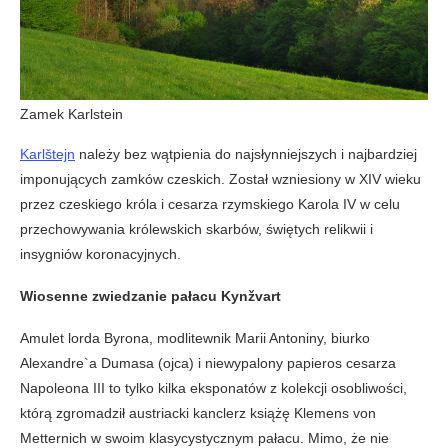
Zamek Karlstein
Karlštejn
należy bez wątpienia do najsłynniejszych i najbardziej
imponujących zamków czeskich. Został wzniesiony w XIV wieku
przez czeskiego króla i cesarza rzymskiego Karola IV w celu
przechowywania królewskich skarbów, świętych relikwii i
insygniów koronacyjnych.
Wiosenne zwiedzanie pałacu Kynžvart
Amulet lorda Byrona, modlitewnik Marii Antoniny, biurko
Alexandre`a Dumasa (ojca) i niewypalony papieros cesarza
Napoleona III to tylko kilka eksponatów z kolekcji osobliwości,
którą zgromadził austriacki kanclerz książę Klemens von
Metternich w swoim klasycystycznym pałacu. Mimo, że nie