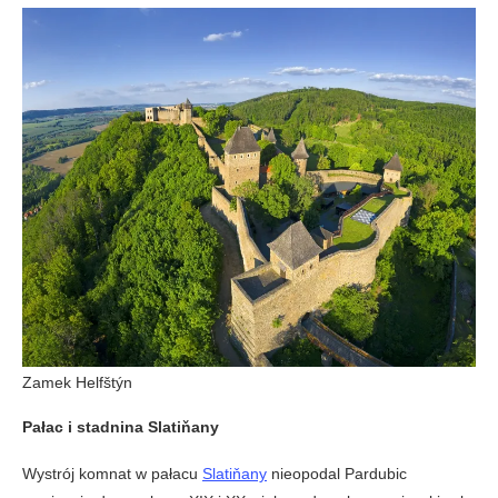
Zamek Helfštýn
Pałac i stadnina Slatiňany
Wystrój komnat w pałacu
Slatiňany
nieopodal Pardubic