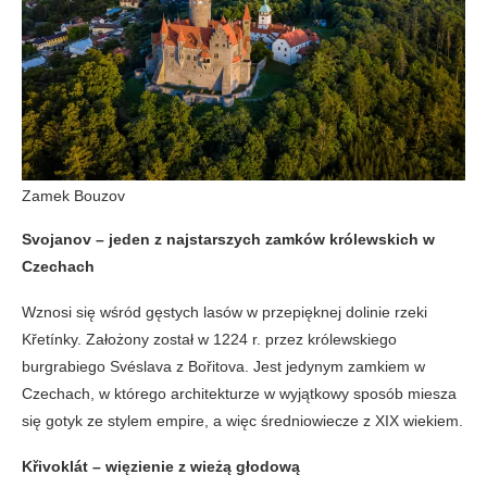
Zamek Bouzov
Svojanov – jeden z najstarszych zamków królewskich w
Czechach
Wznosi się wśród gęstych lasów w przepięknej dolinie rzeki
Křetínky. Założony został w 1224 r. przez królewskiego
burgrabiego Svéslava z Bořitova. Jest jedynym zamkiem w
Czechach, w którego architekturze w wyjątkowy sposób miesza
się gotyk ze stylem empire, a więc średniowiecze z XIX wiekiem.
Křivoklát – więzienie z wieżą głodową