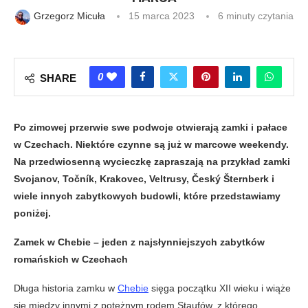
Grzegorz Micuła
15 marca 2023
6 minuty czytania
0
SHARE
Po zimowej przerwie swe podwoje otwierają zamki i pałace
w Czechach. Niektóre czynne są już w marcowe weekendy.
Na przedwiosenną wycieczkę zapraszają na przykład zamki
Svojanov, Točník, Krakovec, Veltrusy, Český Šternberk i
wiele innych zabytkowych budowli, które przedstawiamy
poniżej.
Zamek w Chebie – jeden z najsłynniejszych zabytków
romańskich w Czechach
Długa historia zamku w
Chebie
sięga początku XII wieku i wiąże
się między innymi z potężnym rodem Staufów, z którego