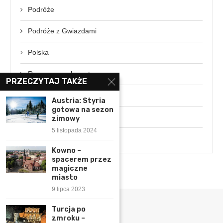
Podróże
Podróże z Gwiazdami
Polska
Rozmowa z ekspertem
PRZECZYTAJ TAKŻE
Świat
Austria: Styria
gotowa na sezon
Wydarzenia
zimowy
5 listopada 2024
Wywiady
Kowno –
spacerem przez
magiczne
miasto
9 lipca 2023
Turcja po
zmroku –