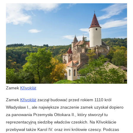
Zamek
Křivoklát
Zamek
Křivoklát
zaczął budować przed rokiem 1110 król
Władysław I., ale największe znaczenie zamek uzyskał dopiero
za panowania Przemysła Ottokara II., który stworzył tu
reprezentacyjną siedzibę władców czeskich. Na Křivoklácie
przebywał także Karol IV. oraz inni królowie czescy. Podczas