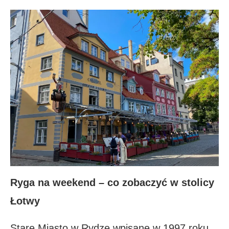
Ryga na weekend –
co zobaczyć
w stolicy
Łotwy
Stare Miasto w Rydze wpisane w 1997 roku