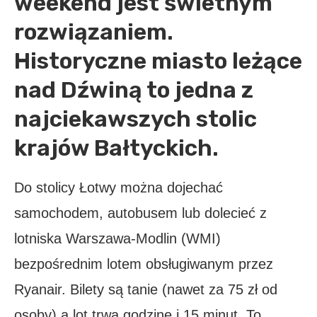
weekend jest świetnym
rozwiązaniem.
Historyczne miasto leżące
nad Dźwiną to jedna z
najciekawszych stolic
krajów Bałtyckich.
Do stolicy Łotwy można dojechać
samochodem, autobusem lub dolecieć z
lotniska Warszawa-Modlin (WMI)
bezpośrednim lotem obsługiwanym przez
Ryanair. Bilety są tanie (nawet za 75 zł od
osoby) a lot trwa godzinę i 15 minut. To