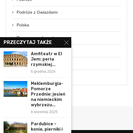
Podróże z Gwiazdami
Polska
Rozmowa z ekspertem
PRZECZYTAJ TAKŻE
Świat
Amfiteatr w El
Jem: perła
Wydarzenia
rzymskiej...
6 grudnia 2024
Wywiady
Meklemburgia-
Pomorze
Przednie: jesień
na niemieckim
wybrzeżu...
8 września 2025
Pardubice –
konie, pierniki i