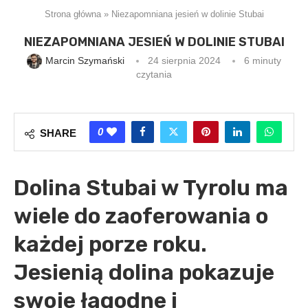
Strona główna
»
Niezapomniana jesień w dolinie Stubai
NIEZAPOMNIANA JESIEŃ W DOLINIE STUBAI
Marcin Szymański
24 sierpnia 2024
6 minuty
czytania
0
SHARE
Dolina Stubai w Tyrolu ma
wiele do zaoferowania o
każdej porze roku.
Jesienią dolina pokazuje
swoje łagodne i