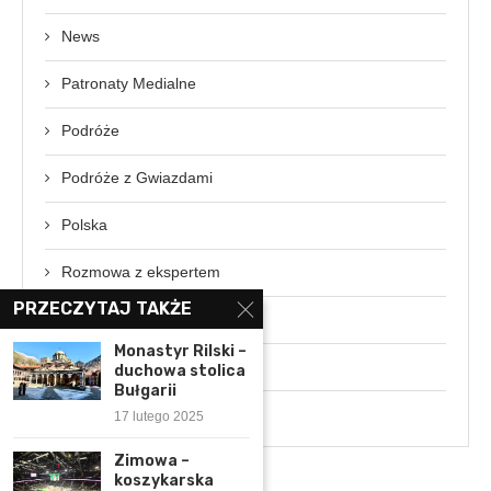
News
Patronaty Medialne
Podróże
Podróże z Gwiazdami
Polska
Rozmowa z ekspertem
PRZECZYTAJ TAKŻE
Świat
Monastyr Rilski –
Wydarzenia
duchowa stolica
Bułgarii
Wywiady
17 lutego 2025
Zimowa –
koszykarska