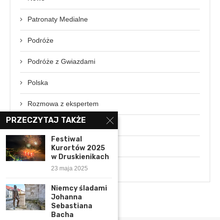
Patronaty Medialne
Podróże
Podróże z Gwiazdami
Polska
Rozmowa z ekspertem
PRZECZYTAJ TAKŻE
Świat
Festiwal
Wydarzenia
Kurortów 2025
w Druskienikach
Wywiady
23 maja 2025
Niemcy śladami
Johanna
Sebastiana
Bacha