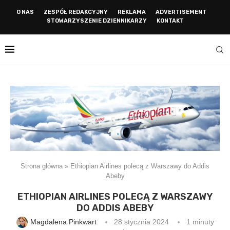
O NAS
ZESPÓŁ REDAKCYJNY
REKLAMA
ADVERTISEMENT
STOWARZYSZENIE DZIENNIKARZY
KONTAKT
Strona główna
»
Ethiopian Airlines polecą z Warszawy do Addis
Abeby
ETHIOPIAN AIRLINES POLECĄ Z WARSZAWY
DO ADDIS ABEBY
Magdalena Pinkwart
28 stycznia 2024
1 minuty