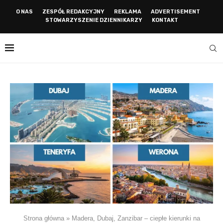
O NAS
ZESPÓŁ REDAKCYJNY
REKLAMA
ADVERTISEMENT
STOWARZYSZENIE DZIENNIKARZY
KONTAKT
Strona główna
»
Madera, Dubaj, Zanzibar – ciepłe kierunki na