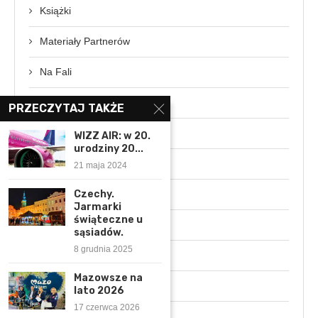
Książki
Materiały Partnerów
Na Fali
News
PRZECZYTAJ TAKŻE
Patronaty Medialne
WIZZ AIR: w 20.
urodziny 20...
Podróże
21 maja 2024
Czechy.
Podróże z Gwiazdami
Jarmarki
świąteczne u
Polska
sąsiadów.
8 grudnia 2025
Rozmowa z ekspertem
Mazowsze na
Świat
lato 2026
17 czerwca 2026
Wydarzenia