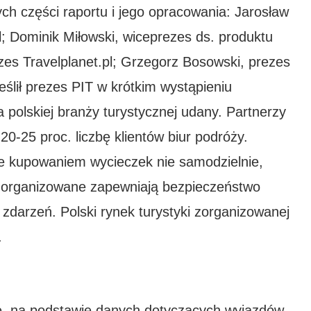
h części raportu i jego opracowania: Jarosław
l; Dominik Miłowski, wiceprezes ds. produktu
es Travelplanet.pl; Grzegorz Bosowski, prezes
eślił prezes PIT w krótkim wystąpieniu
 polskiej branży turystycznej udany. Partnerzy
0-25 proc. liczbę klientów biur podróży.
e kupowaniem wycieczek nie samodzielnie,
 zorganizowane zapewniają bezpieczeństwo
zdarzeń. Polski rynek turystyki zorganizowanej
.
ie, na podstawie danych dotyczących wyjazdów