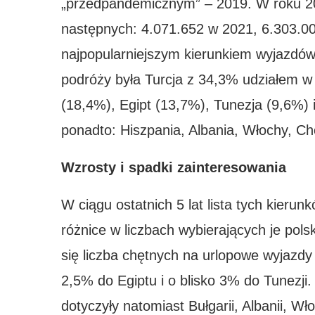
„przedpandemicznym” – 2019. W roku 20
następnych: 4.071.652 w 2021, 6.303.0
najpopularniejszym kierunkiem wyjazdó
podróży była Turcja z 34,3% udziałem w 
(18,4%), Egipt (13,7%), Tunezja (9,6%) i
ponadto: Hiszpania, Albania, Włochy, Ch
Wzrosty i spadki zainteresowania
W ciągu ostatnich 5 lat lista tych kierun
różnice w liczbach wybierających je pols
się liczba chętnych na urlopowe wyjazdy d
2,5% do Egiptu i o blisko 3% do Tunezji
dotyczyły natomiast Bułgarii, Albanii, Wł