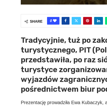
0
SHARE
Tradycyjnie, tuż po za
turystycznego, PIT (Pol
przedstawiła, po raz si
turystyce zorganizowan
wyjazdów zagraniczny
pośrednictwem biur po
Prezentację prowadziła Ewa Kubaczyk, a 