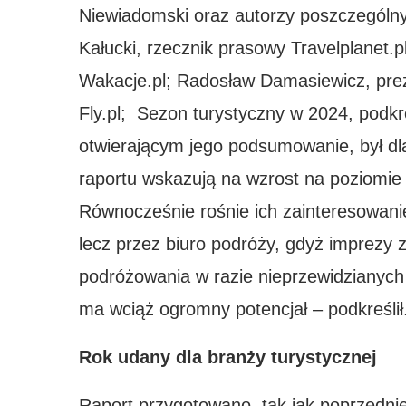
Niewiadomski oraz autorzy poszczególnyc
Kałucki, rzecznik prasowy Travelplanet.p
Wakacje.pl; Radosław Damasiewicz, prez
Fly.pl; Sezon turystyczny w 2024, podkr
otwierającym jego podsumowanie, był dla
raportu wskazują na wzrost na poziomie 2
Równocześnie rośnie ich zainteresowani
lecz przez biuro podróży, gdyż imprezy
podróżowania w razie nieprzewidzianych 
ma wciąż ogromny potencjał – podkreślił
Rok udany dla branży turystycznej
Raport przygotowano, tak jak poprzedn