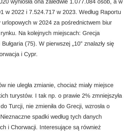
20 wyniosła ona zaledwie 1.077.084 osób, a w
01 w 2022 i 7.524.717 w 2023. Według Raportu
w urlopowych w 2024 za pośrednictwem biur
rynku. Na kolejnych miejscach: Grecja
 Bułgaria (75). W pierwszej „10” znalazły się
orwacja i Cypr.
ków nie uległa zmianie, chociaż miały miejsce
kich turystów. I tak np. o prawie 2% zmniejszyła
o Turcji, nie zmieniła do Grecji, wzrosła o
. Nieznaczne spadki według tych danych
och i Chorwacji. Interesujące są również