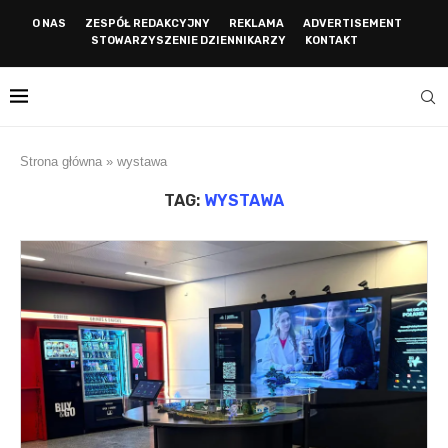
O NAS
ZESPÓŁ REDAKCYJNY
REKLAMA
ADVERTISEMENT
STOWARZYSZENIE DZIENNIKARZY
KONTAKT
Strona główna
»
wystawa
TAG:
WYSTAWA