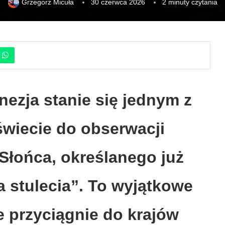
Grzegorz Micuła
30 czerwca 2026
2 minuty czytania
nezja stanie się jednym z
świecie do obserwacji
Słońca, określanego już
 stulecia”. To wyjątkowe
 przyciągnie do krajów