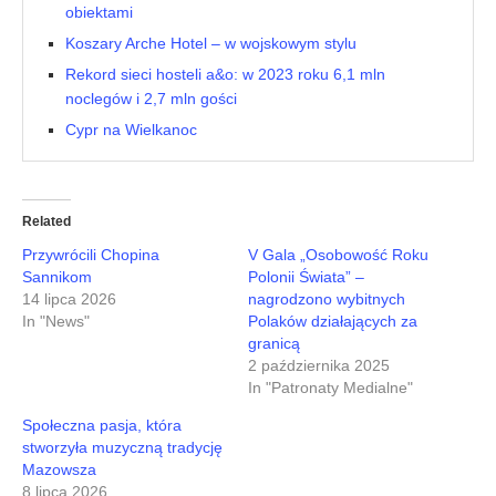
obiektami
Koszary Arche Hotel – w wojskowym stylu
Rekord sieci hosteli a&o: w 2023 roku 6,1 mln
noclegów i 2,7 mln gości
Cypr na Wielkanoc
Related
Przywrócili Chopina
V Gala „Osobowość Roku
Sannikom
Polonii Świata” –
14 lipca 2026
nagrodzono wybitnych
In "News"
Polaków działających za
granicą
2 października 2025
In "Patronaty Medialne"
Społeczna pasja, która
stworzyła muzyczną tradycję
Mazowsza
8 lipca 2026