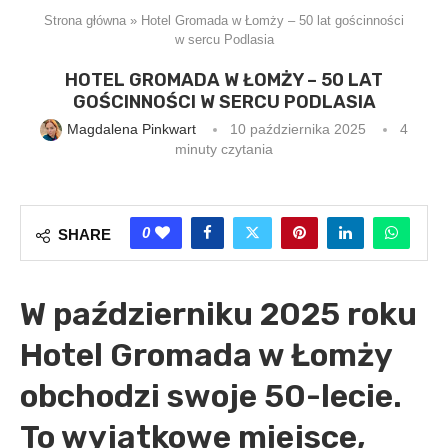
Strona główna
»
Hotel Gromada w Łomży – 50 lat gościnności
w sercu Podlasia
HOTEL GROMADA W ŁOMŻY – 50 LAT
GOŚCINNOŚCI W SERCU PODLASIA
Magdalena Pinkwart
10 października 2025
4
minuty czytania
0
SHARE
W październiku 2025 roku
Hotel Gromada w Łomży
obchodzi swoje 50-lecie.
To wyjątkowe miejsce,