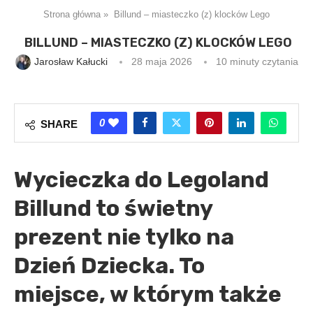
Strona główna
»
Billund – miasteczko (z) klocków Lego
BILLUND – MIASTECZKO (Z) KLOCKÓW LEGO
Jarosław Kałucki
28 maja 2026
10 minuty czytania
0
SHARE
Wycieczka do Legoland
Billund to świetny
prezent nie tylko na
Dzień Dziecka. To
miejsce, w którym także