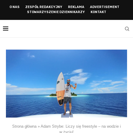
O NAS
ZESPÓŁ REDAKCYJNY
REKLAMA
ADVERTISEMENT
STOWARZYSZENIE DZIENNIKARZY
KONTAKT
Strona główna
»
Adam Strybe: Liczy się freestyle – na wodzie i
w życiu!