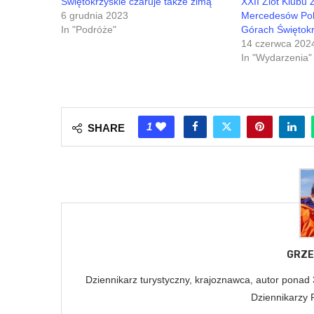
Świętokrzyskie czaruje także zimą
XXII Zlot Klubu
6 grudnia 2023
Mercedesów Pols
In "Podróże"
Górach Świętokr
14 czerwca 202
In "Wydarzenia"
1
SHARE
GRZE
Dziennikarz turystyczny, krajoznawca, autor ponad
Dziennikarzy 