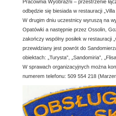
Pracownia Wyobraźni – przestrzenie łą
odbędzie się biesiada w restauracji „Vill
W drugim dniu uczestnicy wyruszą na wyc
Opatówki a następnie przez Ossolin, Goź
zakończy wspólny posiłek w restauracji
przewidziany jest powrót do Sandomierz
obiektach: „Turysta”, „Sandomiria”, „Fli
W sprawach organizacyjnych można kont
numerem telefonu: 509 554 218 (Marze