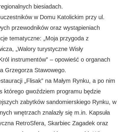
regionalnych biesiadach.
 uczestników w Domu Katolickim przy ul.
owych przewodników oraz wystąpieniach
kcje tematyczne: „Moja przygoda z
cza, „Walory turystyczne Wisły
Król instrumentów” – opowieść o organach
wa Grzegorza Stawowego.
stauracji „Flisak” na Małym Rynku, a po nim
as którego gwoździem programu będzie
iejszych zabytków sandomierskiego Rynku, w
nych wnętrzach znalazły się m.in. Kapsuła
czna RetroSfera, Skarbiec Zagadek oraz