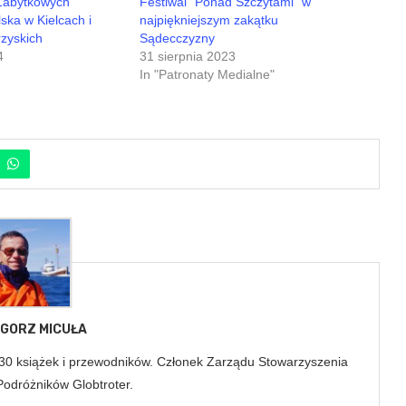
 Zabytkowych
Festiwal “Ponad Szczytami” w
ka w Kielcach i
najpiękniejszym zakątku
zyskich
Sądecczyzny
4
31 sierpnia 2023
In "Patronaty Medialne"
GORZ MICUŁA
 30 książek i przewodników. Członek Zarządu Stowarzyszenia
Podróżników Globtroter.