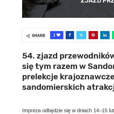
ZJAZD PR
1
SHARE
54. zjazd przewodnikó
się tym razem w Sando
prelekcje krajoznawcze
sandomierskich atrakcj
Impreza odbędzie się w dniach 14–15 lu