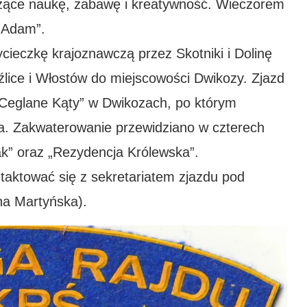
czące naukę, zabawę i kreatywność. Wieczorem
a Adam”.
ieczkę krajoznawczą przez Skotniki i Dolinę
lice i Włostów do miejscowości Dwikozy. Zjazd
 „Ceglane Kąty” w Dwikozach, po którym
a. Zakwaterowanie przewidziano w czterech
sak” oraz „Rezydencja Królewska”.
aktować się z sekretariatem zjazdu pod
na Martyńska).