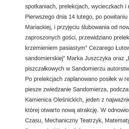
spotkaniach, prelekcjach, wycieczkach i 
Pierwszego dnia 14 lutego, po powitaniu
Mariackiej, i przyjęciu ślubowania od n
zaproszonych gości, przewidziano prele
krzemieniem pasiastym” Cezarego Łutowi
sandomierskiej” Marka Juszczyka oraz „
piszczałkowych w Sandomierzu autorst
Po prelekcjach zaplanowano posiłek w re
piesze zwiedzanie Sandomierza, podcz
Kamienica Oleśnickich, jeden z najważn
której otwarto nową atrakcję. W odnowio
Czasu, Mechaniczny Teatrzyk, Matematy