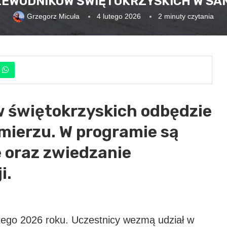
ZEWODNIKÓW ŚWIĘTOKRZYSKICH W SA
Grzegorz Micuła
4 lutego 2026
2 minuty czytania
w świętokrzyskich odbędzie
mierzu. W programie są
 oraz zwiedzanie
i.
tego 2026 roku. Uczestnicy wezmą udział w