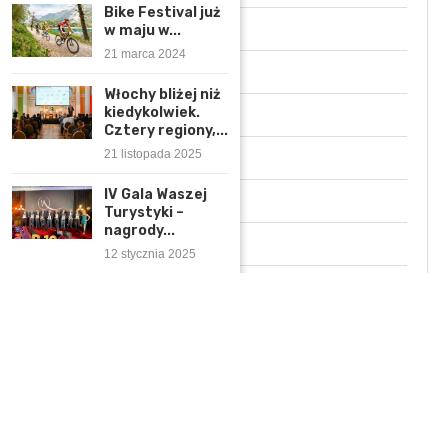
Bike Festival już
Patronaty Medialne
w maju w...
21 marca 2024
Podróże
Włochy bliżej niż
kiedykolwiek.
Podróże z Gwiazdami
Cztery regiony,...
21 listopada 2025
Polska
IV Gala Waszej
Rozmowa z ekspertem
Turystyki –
nagrody...
Świat
12 stycznia 2025
Wydarzenia
Wywiady