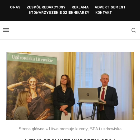
O NAS
ZESPÓŁ REDAKCYJNY
REKLAMA
ADVERTISEMENT
STOWARZYSZENIE DZIENNIKARZY
KONTAKT
Strona główna
»
Litwa promuje kurorty, SPA i uzdrowiska