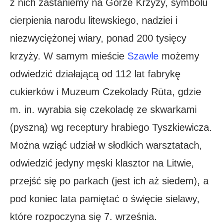
z nich zastaniemy na Górze Krzyży, symbolu
cierpienia narodu litewskiego, nadziei i
niezwyciężonej wiary, ponad 200 tysięcy
krzyży. W samym mieście
Szawle
możemy
odwiedzić działającą od 112 lat fabrykę
cukierków i Muzeum Czekolady Rūta, gdzie
m. in. wyrabia się czekoladę ze skwarkami
(pyszną) wg receptury hrabiego Tyszkiewicza.
Można wziąć udział w słodkich warsztatach,
odwiedzić jedyny męski klasztor na Litwie,
przejść się po parkach (jest ich aż siedem), a
pod koniec lata pamiętać o święcie sielawy,
które rozpoczyna się 7. września.