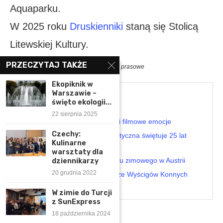
Aquaparku.
W 2025 roku
Druskienniki
staną się Stolicą
Litewskiej Kultury.
PRZECZYTAJ TAKŻE
fot.: Alicja Micuła
readandfly.pl
; materiały prasowe
Ekopiknik w
Warszawie –
Przeczytaj także
święto ekologii...
22 sierpnia 2025
Austria na lato: góry, jeziora i filmowe emocje
Czechy:
Chorwacka Wspólnota Turystyczna świętuje 25 lat
Kulinarne
działalności w Polsce
warsztaty dla
Warszawskie otwarcie sezonu zimowego w Austrii
dziennikarzy
20 grudnia 2022
Dzień Koni Arabskich na Torze Wyścigów Konnych
Służewiec
W zimie do Turcji
z SunExpress
18 października 2024